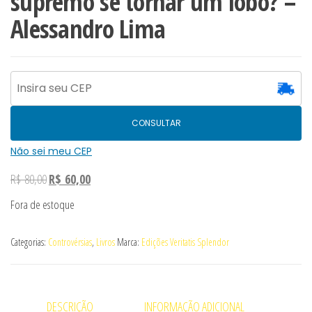
supremo se tornar um lobo? –
Alessandro Lima
CONSULTAR
Não sei meu CEP
O
O
R$
80,00
R$
60,00
preço
preço
Fora de estoque
original
atual
era:
é:
Categorias:
Controvérsias
,
Livros
Marca:
Edições Veritatis Splendor
R$ 80,00.
R$ 60,00.
DESCRIÇÃO
INFORMAÇÃO ADICIONAL