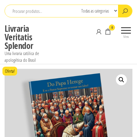
Pular
para
o
Livraria
0
conteúdo
Veritatis
Menu
Splendor
Uma livraria católica de
apologética do Brasil
Oferta!