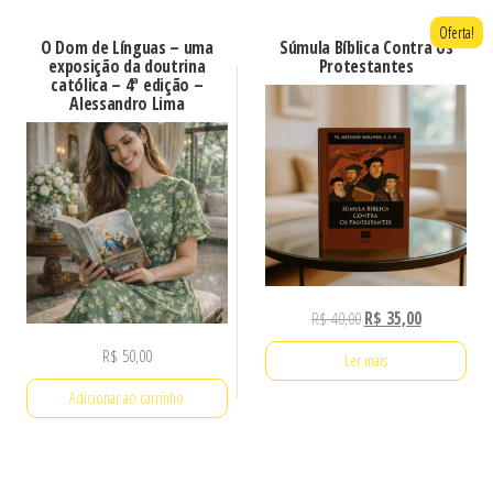
Oferta!
O Dom de Línguas – uma
Súmula Bíblica Contra os
exposição da doutrina
Protestantes
católica – 4ª edição –
Alessandro Lima
O
O
R$
40,00
R$
35,00
preço
preço
R$
50,00
Ler mais
original
atual
era:
é:
Adicionar ao carrinho
R$ 40,00.
R$ 35,00.