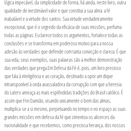
lógica impecável, da simplicidade de forma, há ainda, neste livro, outra
qualidade de inestimável valor e que constitui a sua alma: a fé
inabalável e a virtude dos santos. Sua virtude verdadeiramente
excepcional, que é o segredo da eficácia de suas missões, perfuma
todas as páginas. Esclarece todos os argumentos, fortalece todas as
conclusões e se transforma em poderoso motivo para a nossa
adesão às verdades que defende com tanta convicção e clareza. É que
sua vida, seus exemplos, suas palavras são a melhor demonstração
das verdades que prega.Em Defesa da Fé é, pois, um livro precioso
que fala à inteligência e ao coração, destinado a opor um dique
intransponível à onda avassaladora da corrupção com que a heresia
do Lutero ameaça as mais esplêndidas tradições do Brasil católico. É
assim que Frei Damião, visando unicamente o bem das almas,
multiplica-se a si mesmo, perpetuando no tempo e no espaço as suas
grandes missões em defesa da fé que cimentou os alicerces da
nacionalidade e que recebemos, como preciosa herança, dos nossos