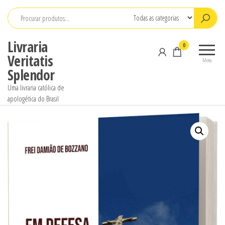
Pular
para
o
Livraria
0
conteúdo
Veritatis
Menu
Splendor
Uma livraria católica de
apologética do Brasil