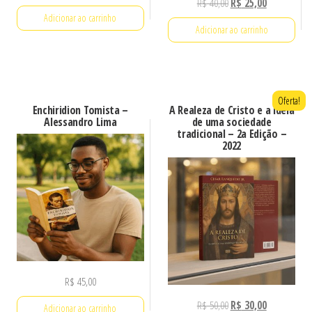
O
O
R$
40,00
R$
25,00
Adicionar ao carrinho
preço
preço
Adicionar ao carrinho
original
atual
era:
é:
R$ 40,00.
R$ 25,00.
Oferta!
Enchiridion Tomista –
A Realeza de Cristo e a ideia
Alessandro Lima
de uma sociedade
tradicional – 2a Edição –
2022
R$
45,00
O
O
R$
50,00
R$
30,00
Adicionar ao carrinho