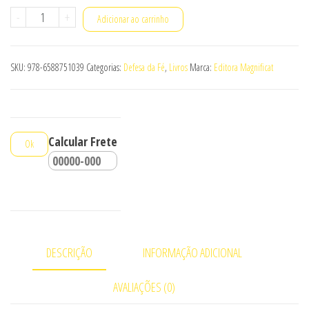
Em
-
+
Adicionar ao carrinho
Defesa
da
SKU:
978-6588751039
Categorias:
Defesa da Fé
,
Livros
Marca:
Editora Magnificat
fé
quantidade
Calcular Frete
Ok
DESCRIÇÃO
INFORMAÇÃO ADICIONAL
AVALIAÇÕES (0)