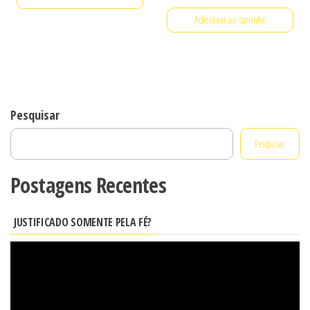
preço
preço
Adicionar ao carrinho
original
atual
era:
é:
R$ 50,00.
R$ 30,00.
Pesquisar
Pesquisar
Postagens Recentes
JUSTIFICADO SOMENTE PELA FÉ?
Tocador
de
vídeo