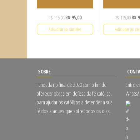
O
O
O
R$
115,00
R$
95,00
R$
115,00
R$
9
preço
preço
preç
Adicionar ao carrinho
Adicionar ao car
original
atual
origi
era:
é:
era:
R$ 115,00.
R$ 95,00.
R$ 11
SOBRE
CONT
Fundada no final de 2020 com o fim de
Entre e
oferecer obras em defesa da fé católica,
WhatsAp
para ajudar os católicos a defender a sua
fé dos ataques que sofre todos os dias.