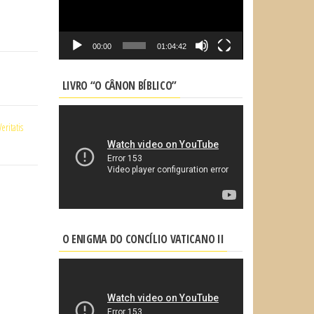
vídeo
00:00
01:04:42
LIVRO “O CÂNON BÍBLICO”
eritatis
O ENIGMA DO CONCÍLIO VATICANO II