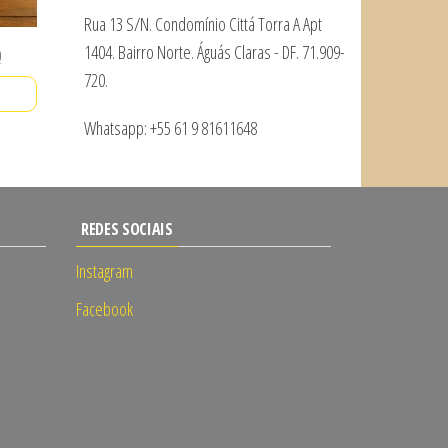
Rua 13 S/N. Condomínio Cittá Torra A Apt
1404. Bairro Norte. Águás Claras - DF. 71.909-
O
0
720.
preço
atual
Whatsapp: +55 61 9 81611648
é:
.
R$ 90,00.
REDES SOCIAIS
Instagram
Facebook