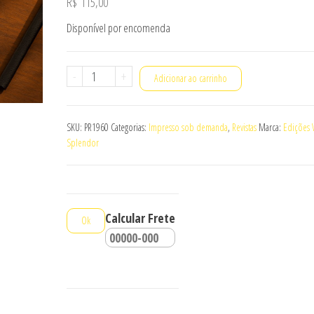
R$
115,00
Disponível por encomenda
Revistas
-
+
Adicionar ao carrinho
Pergunte
e
SKU:
PR1960
Categorias:
Impresso sob demanda
,
Revistas
Marca:
Edições V
Responderemos
Splendor
-
Ano
III
-
Calcular Frete
Ok
1960
quantidade