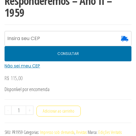
Responderemos – Ano II –
1959
CONSULTAR
Não sei meu CEP
R$
115,00
Disponível por encomenda
Revistas
-
+
Adicionar ao carrinho
Pergunte
e
SKU:
PR1959
Categorias:
Impresso sob demanda
,
Revistas
Marca:
Edições Veritatis
Responderemos