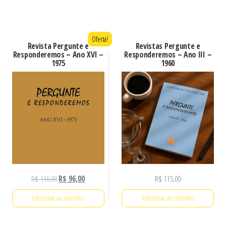
era:
é:
R$ 110,00.
R$ 90,00.
Oferta!
Revista Pergunte e
Revistas Pergunte e
Responderemos – Ano XVI –
Responderemos – Ano III –
1975
1960
O
O
R$
116,00
R$
96,00
R$
115,00
preço
preço
Adicionar ao carrinho
Adicionar ao carrinho
original
atual
era:
é: