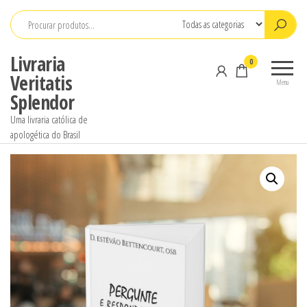
Pular
para
o
Livraria
0
conteúdo
Veritatis
Menu
Splendor
Uma livraria católica de
apologética do Brasil