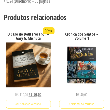
• N. 24 (Dezembro) – 56 páginas
Produtos relacionados
Oferta!
O Caso do Deuterocânon –
Crônica dos Santos –
Gary G. Michuta
Volume 1
O
O
R$
110,00
R$
90,00
R$
40,00
preço
preço
Adicionar ao carrinho
Adicionar ao carrinho
original
atual