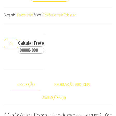
Hipótese
Teológica
Categoria:
Controvérsias
Marca:
Edições Veritatis Splendor
de
Um
Papa
Herege
Calcular Frete
Ok
-
Arnaldo
Vidigal
Xavier
da
Silveira
DESCRIÇÃO
INFORMAÇÃO ADICIONAL
quantidade
AVALIAÇÕES (0)
O Concílio Vaticano II fez reacender muito vivamente esta questão. Com