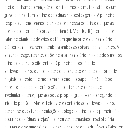
efeito, o chamado magistério conciliar impôs a muitos católicos um
grave dilema. Têm-se-lhe dado duas respostas gerais. A primeira
resposta, intencionando ater-se à promessa de Cristo de que as
portas do inferno não prevaleceriam (cf. Mat. 16, 18), termina por
calar-se diante de desvios da fé em que incorre este magistério, ou
até por segui-los, sendo embora ambas as coisas inconvenientes. A
segunda reage, resiste, opõe-se a tal magistério, mas de dois modos
principais e muito diferentes. O primeiro modo é o do
sedevacantismo, que considera que o sujeito em que a autoridade
magisterial reside de modo mais pleno – o papa – já não o é por
herético, e ao considerá-lo põe implicitamente (ainda que
involuntariamente) que acabou a própria Igreja. Mas ao segundo, o
iniciado por Dom Marcel Lefebvre e contrário ao sedevacantismo,
deram-se duas fundamentações teológicas principais: a primeira é a
doutrina das “duas Igrejas” – a meu ver, demasiado insatisfatória –,
enquanto a segunda é a que se acha na obra do Padre Álvaro Calderón