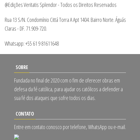
@Edições Veritatis Splendor - Todos os Direitos Reservados
Rua 13 S/N. Condomínio Cittá Torra A Apt 1404. Bairro Norte. Águás
Claras - DF. 71.909-720.
Whatsapp: +55 61 9 81611648
SOBRE
Fundada no final de 2020 com o fim de oferecer obras em
defesa da fé católica, para ajudar os católicos a defender a
sua fé dos ataques que sofre todos os dias.
CONTATO
Entre em contato conosco por telefone, WhatsApp ou e-mail.