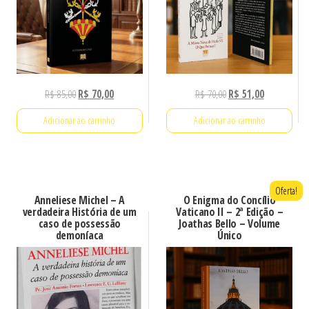
O
O
O
O
R$
85,00
R$
70,00
R$
70,00
R$
51,00
preço
preço
preço
preço
Adicionar ao carrinho
Adicionar ao carrinho
original
atual
original
atual
era:
é:
era:
é:
R$ 85,00.
R$ 70,00.
R$ 70,00.
R$ 51,00.
Oferta!
Anneliese Michel – A
O Enigma do Concílio
verdadeira História de um
Vaticano II – 2ª Edição –
caso de possessão
Joathas Bello – Volume
demoníaca
Único