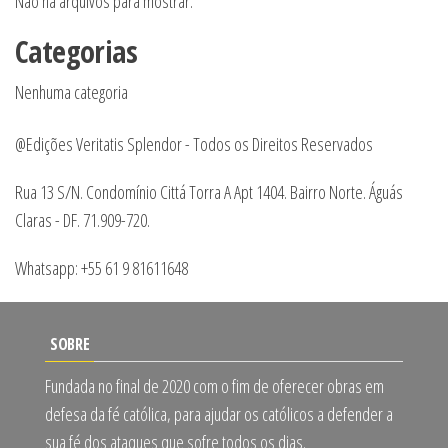
Não há arquivos para mostrar.
Categorias
Nenhuma categoria
@Edições Veritatis Splendor - Todos os Direitos Reservados
Rua 13 S/N. Condomínio Cittá Torra A Apt 1404. Bairro Norte. Águás
Claras - DF. 71.909-720.
Whatsapp: +55 61 9 81611648
SOBRE
Fundada no final de 2020 com o fim de oferecer obras em
defesa da fé católica, para ajudar os católicos a defender a
sua fé dos ataques que sofre todos os dias.