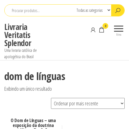
Pular
para
o
Livraria
0
conteúdo
Veritatis
Menu
Splendor
Uma livraria católica de
apologética do Brasil
dom de línguas
Exibindo um único resultado
O Dom de Línguas – uma
exposição da doutrina