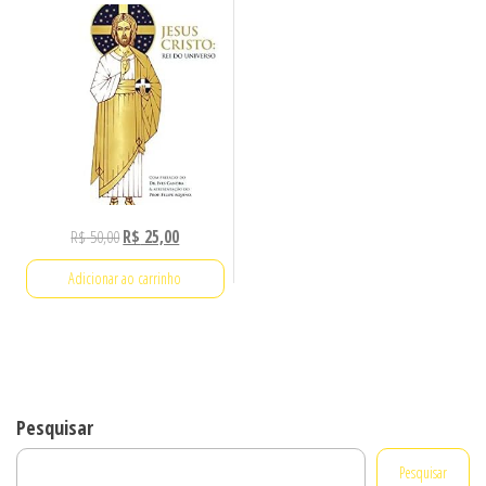
O
O
R$
50,00
R$
25,00
preço
preço
Adicionar ao carrinho
original
atual
era:
é:
R$ 50,00.
R$ 25,00.
Pesquisar
Pesquisar