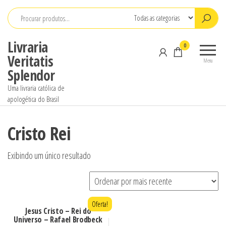
Pular
para
o
Livraria
0
conteúdo
Veritatis
Menu
Splendor
Uma livraria católica de
apologética do Brasil
Cristo Rei
Exibindo um único resultado
Oferta!
Jesus Cristo – Rei do
Universo – Rafael Brodbeck