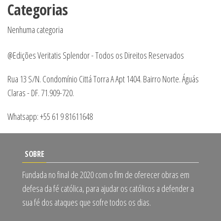
Categorias
Nenhuma categoria
@Edições Veritatis Splendor - Todos os Direitos Reservados
Rua 13 S/N. Condomínio Cittá Torra A Apt 1404. Bairro Norte. Águás
Claras - DF. 71.909-720.
Whatsapp: +55 61 9 81611648
SOBRE
Fundada no final de 2020 com o fim de oferecer obras em
defesa da fé católica, para ajudar os católicos a defender a
sua fé dos ataques que sofre todos os dias.